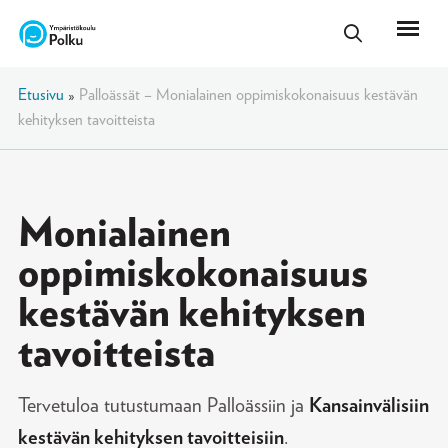
Etusivu
»
Palloässät – Monialainen oppimiskokonaisuus kestävän
kehityksen tavoitteista
Monialainen
oppimiskokonaisuus
kestävän kehityksen
tavoitteista
Tervetuloa tutustumaan Palloässiin ja
Kansainvälisiin
kestävän kehityksen tavoitteisiin
.