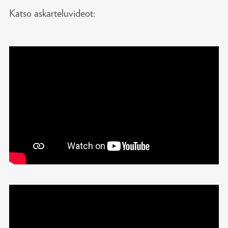
Katso askarteluvideot: