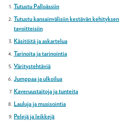
Tutustu Palloässiin
Tutustu kansainvälisiin kestävän kehityksen
tavoitteisiin
Käsitöitä ja askartelua
Tarinoita ja tarinointia
Väritystehtäviä
Jumppaa ja ulkoilua
Kaveruustaitoja ja tunteita
Lauluja ja musisointia
Pelejä ja leikkejä