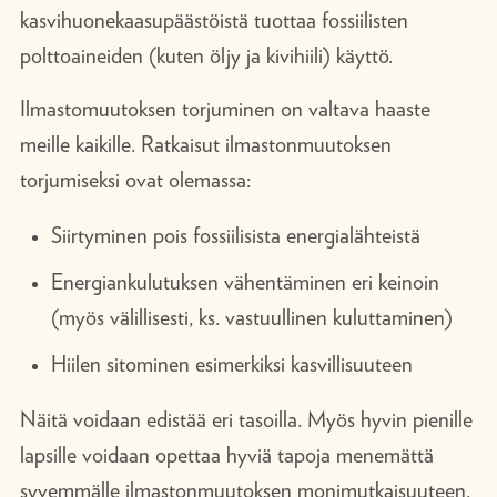
kasvihuonekaasupäästöistä tuottaa fossiilisten
polttoaineiden (kuten öljy ja kivihiili) käyttö.
Ilmastomuutoksen torjuminen on valtava haaste
meille kaikille. Ratkaisut ilmastonmuutoksen
torjumiseksi ovat olemassa:
Siirtyminen pois fossiilisista energialähteistä
Energiankulutuksen vähentäminen eri keinoin
(myös välillisesti, ks. vastuullinen kuluttaminen)
Hiilen sitominen esimerkiksi kasvillisuuteen
Näitä voidaan edistää eri tasoilla. Myös hyvin pienille
lapsille voidaan opettaa hyviä tapoja menemättä
syvemmälle ilmastonmuutoksen monimutkaisuuteen.