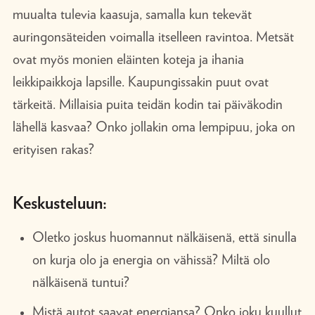
muualta tulevia kaasuja, samalla kun tekevät
auringonsäteiden voimalla itselleen ravintoa. Metsät
ovat myös monien eläinten koteja ja ihania
leikkipaikkoja lapsille. Kaupungissakin puut ovat
tärkeitä. Millaisia puita teidän kodin tai päiväkodin
lähellä kasvaa? Onko jollakin oma lempipuu, joka on
erityisen rakas?
Keskusteluun:
Oletko joskus huomannut nälkäisenä, että sinulla
on kurja olo ja energia on vähissä? Miltä olo
nälkäisenä tuntui?
Mistä autot saavat energiansa? Onko joku kuullut