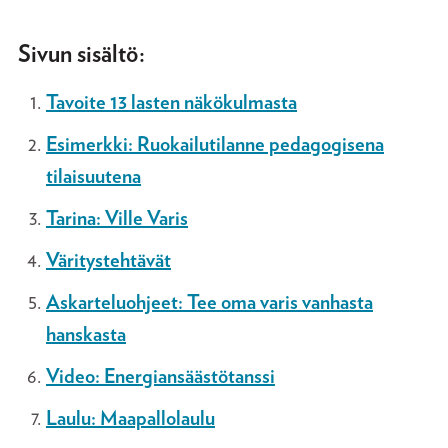
Sivun sisältö:
Tavoite 13 lasten näkökulmasta
Esimerkki: Ruokailutilanne pedagogisena
tilaisuutena
Tarina: Ville Varis
Väritystehtävät
Askarteluohjeet: Tee oma varis vanhasta
hanskasta
Video: Energiansäästötanssi
Laulu: Maapallolaulu