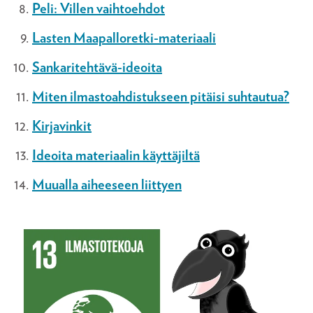
Peli: Villen vaihtoehdot
Lasten Maapalloretki-materiaali
Sankaritehtävä-ideoita
Miten ilmastoahdistukseen pitäisi suhtautua?
Kirjavinkit
Ideoita materiaalin käyttäjiltä
Muualla aiheeseen liittyen