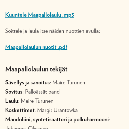
Kuuntele Maapallolaulu .mp3
Soittele ja laula itse näiden nuottien avulla:
Maapallolaulun nuotit .pdf
Maapallolaulun tekijät
Sävellys ja sanoitus
: Maire Turunen
Sovitus
: Palloässät band
Laulu
: Maire Turunen
Koskettimet
: Margit Urantowka
Mandoliini, syntetisaattori ja polkuharmooni
:
Johannes Oksanen