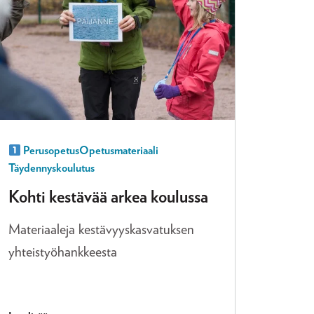
Perusopetus
Opetusmateriaali
Täydennyskoulutus
Kohti kestävää arkea koulussa
Materiaaleja kestävyyskasvatuksen
yhteistyöhankkeesta