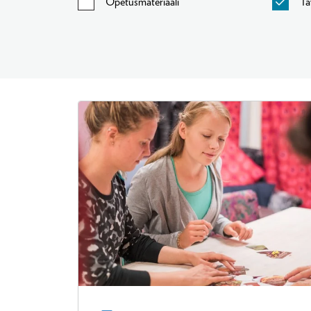
Opetusmateriaali
Tä