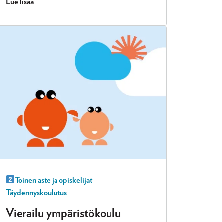
Lue lisää
Toinen aste ja opiskelijat
Täydennyskoulutus
Vierailu ympäristökoulu