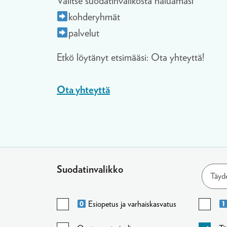
Valitse suodatinvalikosta haluamasi
kohderyhmät
palvelut
Etkö löytänyt etsimääsi: Ota yhteyttä!
Ota yhteyttä
Suodatinvalikko
Täyd
Esiopetus ja varhaiskasvatus