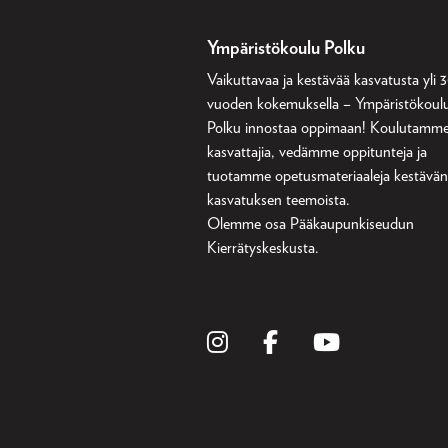
Ympäristökoulu Polku
Vaikuttavaa ja kestävää kasvatusta yli 
vuoden kokemuksella – Ympäristökoul
Polku innostaa oppimaan! Koulutamm
kasvattajia, vedämme oppitunteja ja
tuotamme opetusmateriaaleja kestävä
kasvatuksen teemoista.
Olemme osa
Pääkaupunkiseudun
Kierrätyskeskusta
.