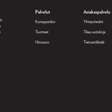
Palvelut
Asiakaspalvelu
30
Kumppaniksi
Yhteystiedot
u
e
Tuotteet
Tilaa uutiskirje
Hinnasto
Tietoartikkelit
n