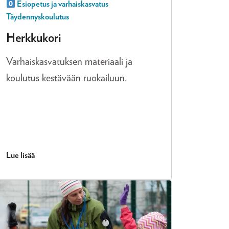
Esiopetus ja varhaiskasvatus
Täydennyskoulutus
Herkkukori
Varhaiskasvatuksen materiaali ja
koulutus kestävään ruokailuun.
Lue lisää