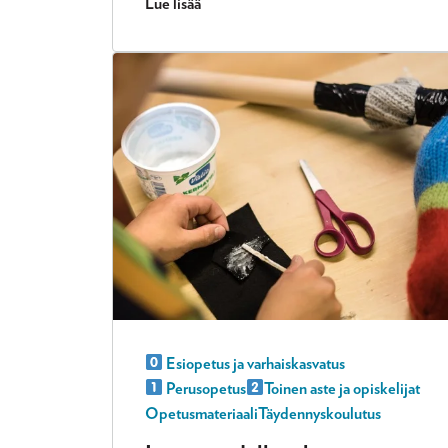
Lue lisää
Esiopetus ja varhaiskasvatus
Perusopetus
Toinen aste ja opiskelijat
Opetusmateriaali
Täydennyskoulutus