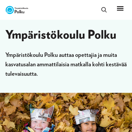
Ympäristö­koulu ­Polku
Ympäristökoulu Polku auttaa opettajia ja muita
kasvatusalan ammattilaisia matkalla kohti kestävää
tulevaisuutta.