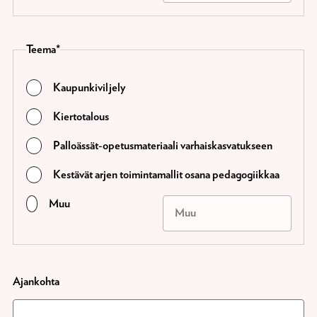
Teema
Kaupunkiviljely
Kiertotalous
Palloässät-opetusmateriaali varhaiskasvatukseen
Kestävät arjen toimintamallit osana pedagogiikkaa
Muu
Ajankohta