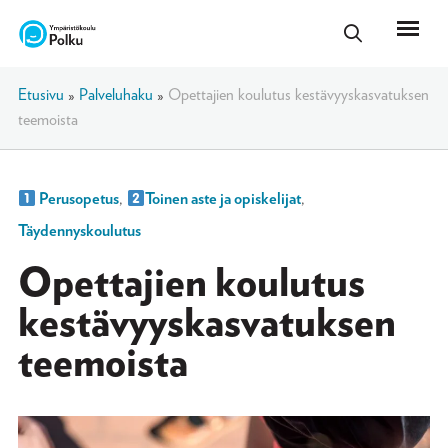
Etusivu
»
Palveluhaku
»
Opettajien koulutus kestävyyskasvatuksen
teemoista
Perusopetus
,
Toinen aste ja opiskelijat
,
Täydennyskoulutus
Opettajien koulutus
kestävyyskasvatuksen
teemoista