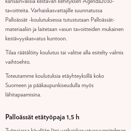
kansainvälisiä kestävän kehityksen Agenda2030-
tavoitteita. Varhaiskasvattajille suunnatussa
Palloässät -koulutuksessa tutustutaan Palloässät-
materiaaliin ja laitetaan vasun tavoitteiden mukainen
kestävyyskasvatus kuntoon.
Tilaa räätälöity koulutus tai valitse alla esitelty valmis
vaihtoehto.
Toteutamme koulutuksia etäyhteyksillä koko
Suomeen ja pääkaupunkiseudulla myös
lähitapaamisina.
Palloässät etätyöpaja 1,5 h
Työpajassa käydään läpi varhaiskasvatussuunnitelman