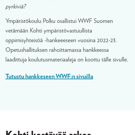
pyrkiviä?
Ympäristökoulu Polku osallistui WWF Suomen
vetämään Kohti ympäristövastuullista
oppimisyhteisöä -hankeeeseen vuosina 2022-23.
Opetushallituksen rahoittamassa hankkeessa
laadittuja koulutusmateriaaleja on koottu tälle sivulle.
Tutustu hankkeseen WWF:n sivuilla
Kohti kestävää arkea -