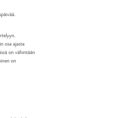
späivää.
rtelyyn.
in osa ajasta
ässä on vähintään
toinen on