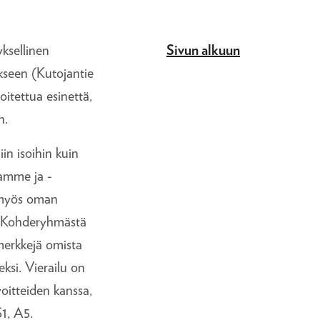
ksellinen
Sivun alkuun
ukseen (Kutojantie
oitettua esinettä,
n.
in isoihin kuin
jamme ja -
 myös oman
e. Kohderyhmästä
imerkkejä omista
ksi. Vierailu on
itteiden kanssa,
S1, A5.