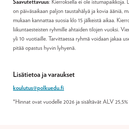
Saavutettavuus
: Kierroksella ei ole istumapaikkoja. 
on päiväsaikaan paljon taustahälyä ja kovia ääniä, m
mukaan kannattaa suosia klo 15 jälkeistä aikaa. Kierro
liikuntaesteisten ryhmille ahtaiden tilojen vuoksi. Vie
yli 10 vuotiaille. Tarvittaessa ryhmä voidaan jakaa 
pitää opastus hyvin lyhyenä.
Lisätietoa ja varaukset
koulutus@polkuedu.fi
*Hinnat ovat vuodelle 2026 ja sisältävät ALV 25,5%