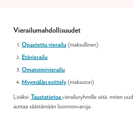
Vierailumahdollisuudet
Opastettu vierailu
(maksullinen)
Etävierailu
Omatoimivierailu
Myymälän esittely
(maksuton)
Lisäksi:
Taustatietoa
vierailuryhmille siitä, miten uu
auttaa säästämään luonnonvaroja.