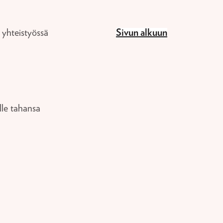
e yhteistyössä
Sivun alkuun
lle tahansa