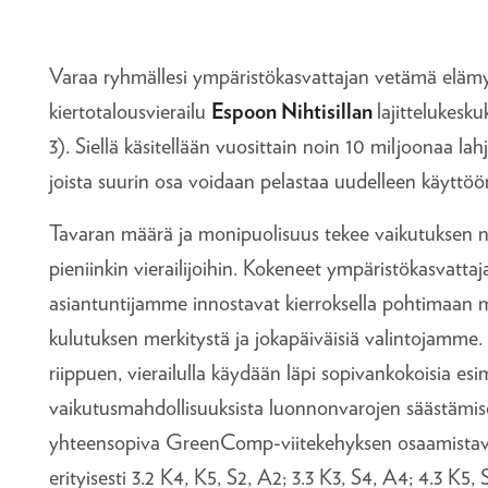
Varaa ryhmällesi ympäristökasvattajan vetämä elämy
kiertotalousvierailu
Espoon Nihtisillan
lajittelukesk
3).
Siellä käsitellään vuosittain noin 10 miljoonaa lahj
joista suurin osa voidaan pelastaa uudelleen käyttöö
Tavaran määrä ja monipuolisuus tekee vaikutuksen ni
pieniinkin vierailijoihin. Kokeneet ympäristökasvatta
asiantuntijamme innostavat kierroksella pohtimaan
kulutuksen merkitystä ja jokapäiväisiä valintojamm
riippuen, vierailulla käydään läpi sopivankokoisia es
vaikutusmahdollisuuksista luonnonvarojen säästämise
yhteensopiva GreenComp-viitekehyksen osaamistavo
erityisesti 3.2 K4, K5, S2, A2; 3.3 K3, S4, A4; 4.3 K5, 