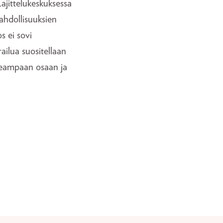
Lajittelukeskuksessa
ahdollisuuksien
s ei sovi
railua suositellaan
useampaan osaan ja