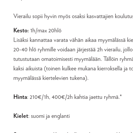
Vierailu sopii hyvin myös osaksi kasvattajien koulutu
Kesto:
1h/max 20hlö
Lisäksi kannattaa varata vähän aikaa myymälässä kie
20-40 hlö ryhmille voidaan järjestää 2h vierailu, jollo
tutustutaan omatoimisesti myymälään. Tällöin ryhm
kaksi aikuista (toinen kulkee mukana kierroksella ja 
myymälässä kiertelevien tukena).
Hinta
: 210€/1h, 400€/2h kahtia jaettu ryhmä.*
Kielet
: suomi ja englanti