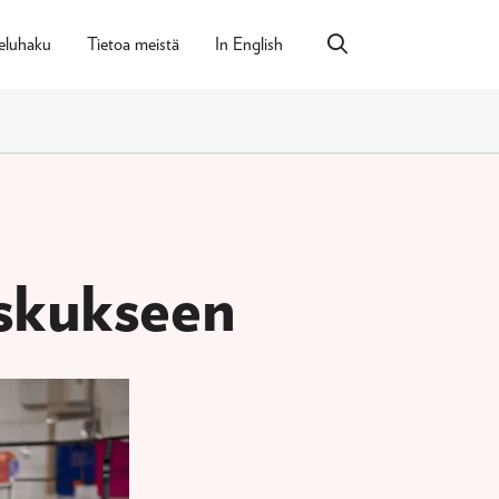
eluhaku
Tietoa meistä
In English
eskukseen