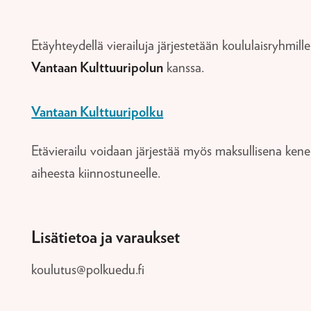
Etäyhteydellä vierailuja järjestetään koululaisryhmill
Vantaan Kulttuuripolun
kanssa.
Vantaan Kulttuuripolku
Etävierailu voidaan järjestää myös maksullisena kene
aiheesta kiinnostuneelle.
Lisätietoa ja varaukset
koulutus@polkuedu.fi