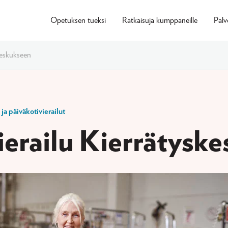
Opetuksen tueksi
Ratkaisuja kumppaneille
Palv
keskukseen
ja päiväkotivierailut
ierailu Kierrätysk