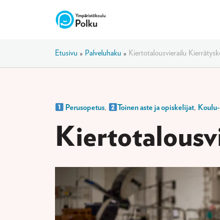
Etusivu
»
Palveluhaku
»
Kiertotalousvierailu Kierrätys
Perusopetus
,
Toinen aste ja opiskelijat
,
Koulu- 
Kiertotalousv