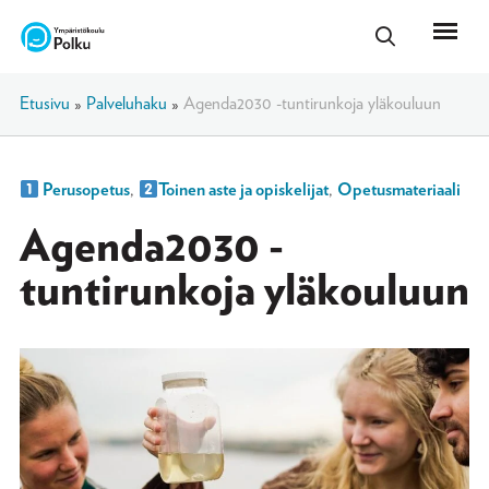
Etusivu
»
Palveluhaku
»
Agenda2030 -tuntirunkoja yläkouluun
Perusopetus
,
Toinen aste ja opiskelijat
,
Opetusmateriaali
Agenda2030 -
tuntirunkoja yläkouluun