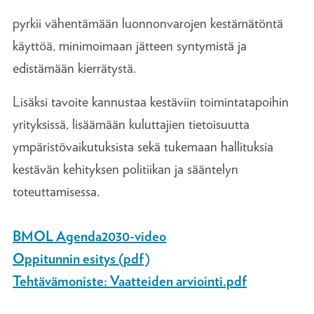
pyrkii vähentämään luonnonvarojen kestämätöntä
käyttöä, minimoimaan jätteen syntymistä ja
edistämään kierrätystä.
Lisäksi tavoite kannustaa kestäviin toimintatapoihin
yrityksissä, lisäämään kuluttajien tietoisuutta
ympäristövaikutuksista sekä tukemaan hallituksia
kestävän kehityksen politiikan ja sääntelyn
toteuttamisessa.
BMOL Agenda2030-video
Oppitunnin esitys (pdf)
Tehtävämoniste: Vaatteiden arviointi.pdf