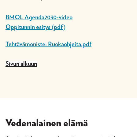
BMOL Agenda2030-video
Oppitunnin esitys (pdf)
Tehtävämoniste: Ruokaohjeita.pdf
Sivun alkuun
Vedenalainen elämä