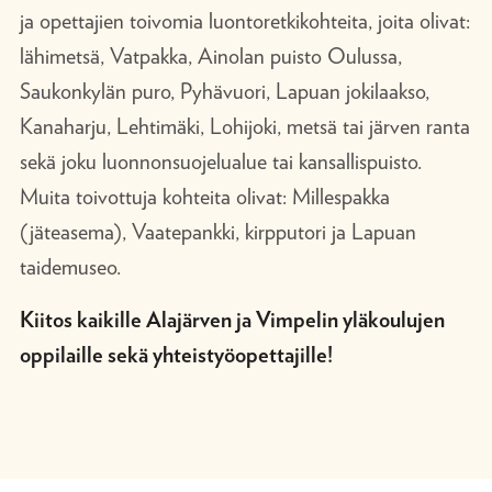
ja opettajien toivomia luontoretkikohteita, joita olivat:
lähimetsä​, Vatpakka, Ainolan puisto Oulussa​,
Saukonkylän puro​, Pyhävuori​, Lapuan jokilaakso,
Kanaharju​, Lehtimäki​, Lohijoki​, metsä tai järven ranta​
sekä joku luonnonsuojelualue tai kansallispuisto​.
Muita toivottuja kohteita olivat: Millespakka
(jäteasema), Vaatepankki​, kirpputori​ ja Lapuan
taidemuseo.
​Kiitos kaikille Alajärven ja Vimpelin yläkoulujen
oppilaille sekä yhteistyöopettajille!