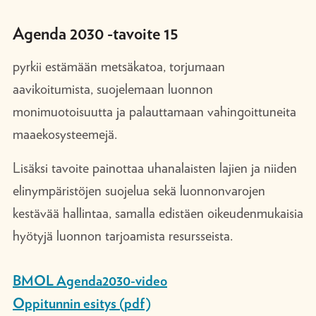
Agenda 2030 -tavoite 15
pyrkii estämään metsäkatoa, torjumaan
aavikoitumista, suojelemaan luonnon
monimuotoisuutta ja palauttamaan vahingoittuneita
maaekosysteemejä.
Lisäksi tavoite painottaa uhanalaisten lajien ja niiden
elinympäristöjen suojelua sekä luonnonvarojen
kestävää hallintaa, samalla edistäen oikeudenmukaisia
hyötyjä luonnon tarjoamista resursseista.
BMOL Agenda2030-video
Oppitunnin esitys (pdf)