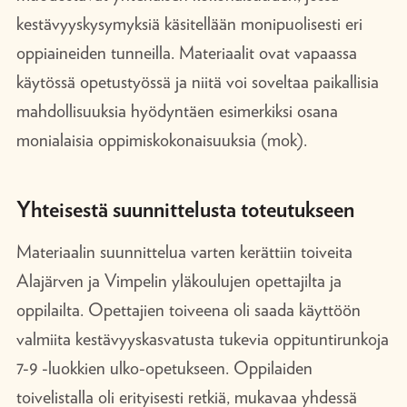
kestävyyskysymyksiä käsitellään monipuolisesti eri
oppiaineiden tunneilla. Materiaalit ovat vapaassa
käytössä opetustyössä ja niitä voi soveltaa paikallisia
mahdollisuuksia hyödyntäen esimerkiksi osana
monialaisia oppimiskokonaisuuksia (mok).
Yhteisestä suunnittelusta toteutukseen
Materiaalin suunnittelua varten kerättiin toiveita
Alajärven ja Vimpelin yläkoulujen opettajilta ja
oppilailta. Opettajien toiveena oli saada käyttöön
valmiita kestävyyskasvatusta tukevia oppituntirunkoja
7-9 -luokkien ulko-opetukseen. Oppilaiden
toivelistalla oli erityisesti retkiä, mukavaa yhdessä