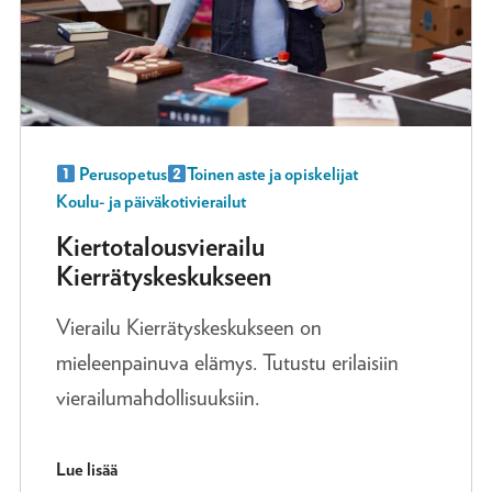
Perusopetus
Toinen aste ja opiskelijat
Koulu- ja päiväkotivierailut
Kiertotalousvierailu
Kierrätyskeskukseen
Vierailu Kierrätyskeskukseen on
mieleenpainuva elämys. Tutustu erilaisiin
vierailumahdollisuuksiin.
Lue lisää