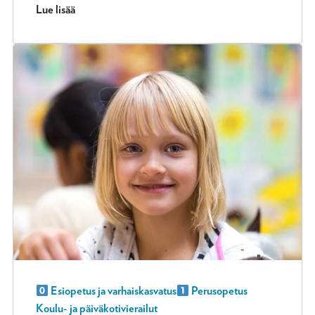
Lue lisää
Esiopetus ja varhaiskasvatus
Perusopetus
Koulu- ja päiväkotivierailut