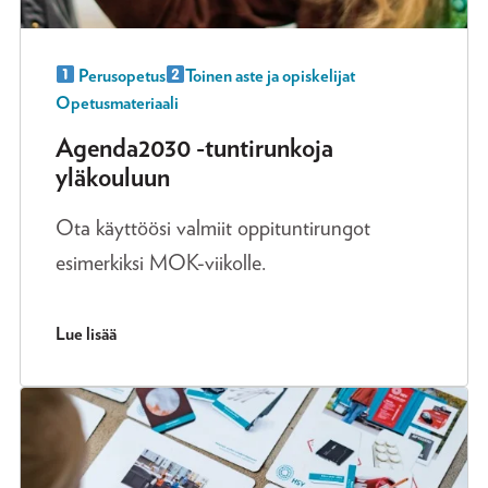
Perusopetus
Toinen aste ja opiskelijat
Opetusmateriaali
Agenda2030 -tuntirunkoja
yläkouluun
Ota käyttöösi valmiit oppituntirungot
esimerkiksi MOK-viikolle.
Lue lisää