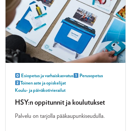
Esiopetus ja varhaiskasvatus
Perusopetus
Toinen aste ja opiskelijat
Koulu- ja päiväkotivierailut
HSY:n oppitunnit ja koulutukset
Palvelu on tarjolla pääkaupunkiseudulla.