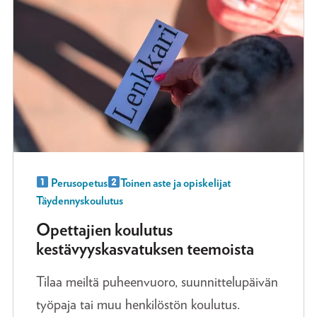
Perusopetus
Toinen aste ja opiskelijat
Täydennyskoulutus
Opettajien koulutus
kestävyyskasvatuksen teemoista
Tilaa meiltä puheenvuoro, suunnittelupäivän
työpaja tai muu henkilöstön koulutus.