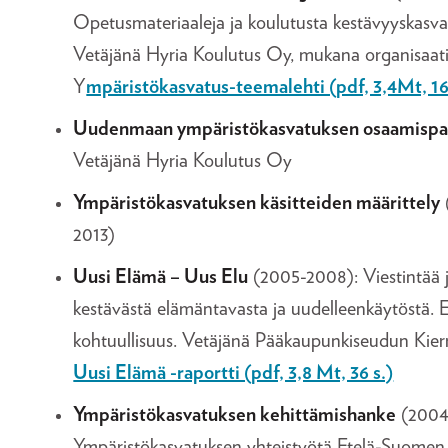
Opetusmateriaaleja ja koulutusta kestävyyskasva
Vetäjänä Hyria Koulutus Oy, mukana organisaatio
Y
mpäristökasvatus-teemalehti (pdf, 3,4Mt, 16
Uudenmaan ympäristökasvatuksen osaamispa
Vetäjänä Hyria Koulutus Oy
Ympäristökasvatuksen käsitteiden määrittely
2013)
Uusi Elämä – Uus Elu
(2005-2008): Viestintää j
kestävästä elämäntavasta ja uudelleenkäytöstä. 
kohtuullisuus. Vetäjänä Pääkaupunkiseudun Kierr
Uusi Elämä -raportti (pdf, 3,8 Mt, 36 s.)
Ympäristökasvatuksen kehittämishanke
(2004
Ympäristökasvatuksen yhteistyötä Etelä-Suomen ja