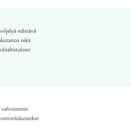
iljelyä edistävä
ukutaitoa sekä
obialtistuksen
 vahvistettiin
 luonnonlukutaidon