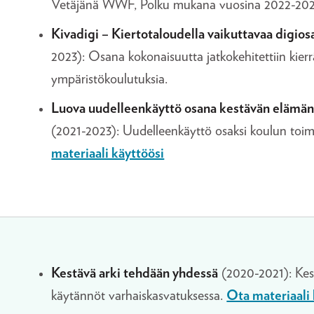
Vetäjänä WWF, Polku mukana vuosina 2022-20
Kivadigi – Kiertotaloudella vaikuttavaa digio
2023): Osana kokonaisuutta jatkokehitettiin kier
ympäristökoulutuksia.
Luova uudelleenkäyttö osana kestävän elämän
(2021-2023): Uudelleenkäyttö osaksi koulun toim
materiaali käyttöösi
Kestävä arki tehdään yhdessä
(2020-2021): Kes
käytännöt varhaiskasvatuksessa.
Ota materiaali 