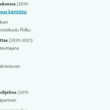
tuksessa
(2019-
pas käyttöösi
uksen
ristökoulu Polku.
ittaa
(2020-2021):
oteuttajana
valmistavien
sohjelma
(2013-
äpartneri.