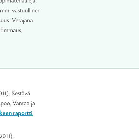
pimateriaaleja,
a mm. vastuullinen
suus. Vetäjänä
, Emmaus,
11): Kestävä
Espoo, Vantaa ja
keen raportti
2011):