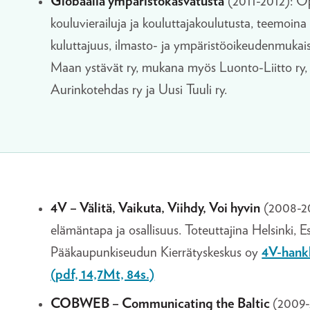
Globaalia ympäristökasvatusta
(2011-2012): Op
kouluvierailuja ja kouluttajakoulutusta, teemoin
kuluttajuus, ilmasto- ja ympäristöoikeudenmukai
Maan ystävät ry, mukana myös Luonto-Liitto ry
Aurinkotehdas ry ja Uusi Tuuli ry.
4V – Välitä, Vaikuta, Viihdy, Voi hyvin
(2008-20
elämäntapa ja osallisuus. Toteuttajina Helsinki, 
Pääkaupunkiseudun Kierrätyskeskus oy
4V-hank
(pdf, 14,7Mt, 84s.)
COBWEB – Communicating the Baltic
(2009-