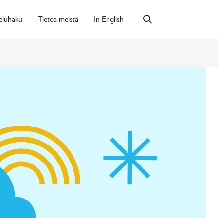
eluhaku
Tietoa meistä
In English