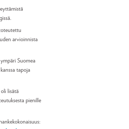
reyttämistä
gissä.
toteutettu
uden arvioinnista
n ympäri Suomea
 kanssa tapoja
li lisätä
eutuksesta pienille
hankekokonaisuus: