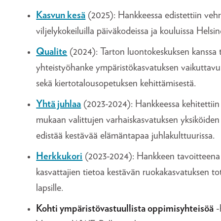
Kasvun kesä
(2025): Hankkeessa edistettiin veh
viljelykokeiluilla päiväkodeissa ja kouluissa Helsin
Qualite
(2024): Tarton luontokeskuksen kanssa 
yhteistyöhanke ympäristökasvatuksen vaikuttavu
sekä kiertotalousopetuksen kehittämisestä.
Yhtä juhlaa
(2023-2024): Hankkeessa kehitettii
mukaan valittujen varhaiskasvatuksen yksiköiden
edistää kestävää elämäntapaa juhlakulttuurissa.
Herkkukori
(2023-2024): Hankkeen tavoitteena o
kasvattajien tietoa kestävän ruokakasvatuksen tot
lapsille.
Kohti ympäristövastuullista oppimisyhteisöä
-