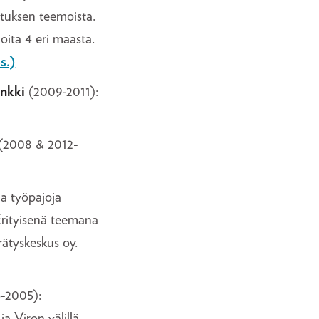
tuksen teemoista.
ita 4 eri maasta.
s.)
nkki
(2009-2011):
(2008 & 2012-
a työpajoja
Erityisenä teemana
ätyskeskus oy.
-2005):
 Viron välillä.