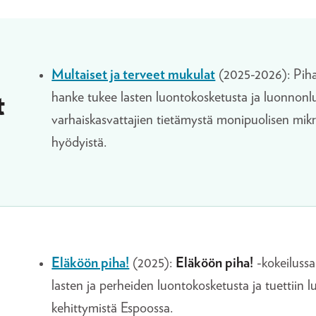
Multaiset ja terveet mukulat
(2025-2026): Pihav
hanke tukee lasten luontokosketusta ja luonnonl
t
varhaiskasvattajien tietämystä monipuolisen mikr
hyödyistä.
Eläköön piha!
(2025):
Eläköön piha!
-kokeilussa
lasten ja perheiden luontokosketusta ja tuettiin
kehittymistä Espoossa.