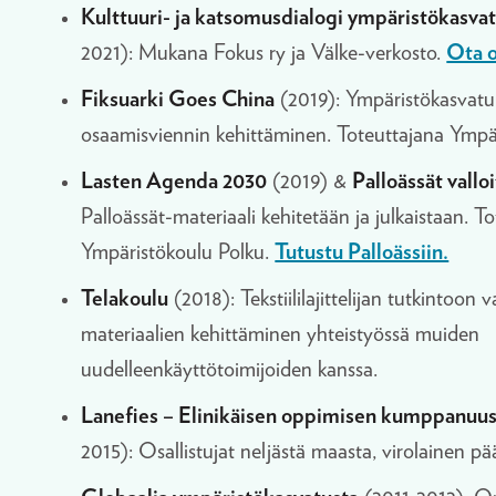
Kulttuuri- ja katsomusdialogi ympäristökasva
2021): Mukana Fokus ry ja Välke-verkosto.
Ota o
Fiksuarki Goes China
(2019): Ympäristökasvat
osaamisviennin kehittäminen. Toteuttajana Ympä
Lasten Agenda 2030
(2019) &
Palloässät vallo
Palloässät-materiaali kehitetään ja julkaistaan. T
Ympäristökoulu Polku.
Tutustu Palloässiin.
Telakoulu
(2018): Tekstiililajittelijan tutkintoon 
materiaalien kehittäminen yhteistyössä muiden
uudelleenkäyttötoimijoiden kanssa.
Lanefies – Elinikäisen oppimisen kumppanuu
2015): Osallistujat neljästä maasta, virolainen pä