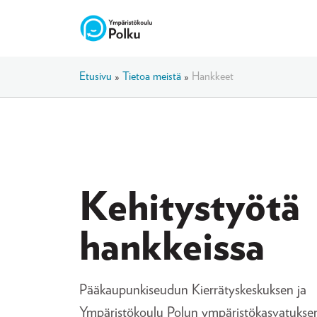
Etusivu
»
Tietoa meistä
»
Hankkeet
Kehitystyötä
hankkeissa
Pääkaupunkiseudun Kierrätyskeskuksen ja
Ympäristökoulu Polun ympäristökasvatukse