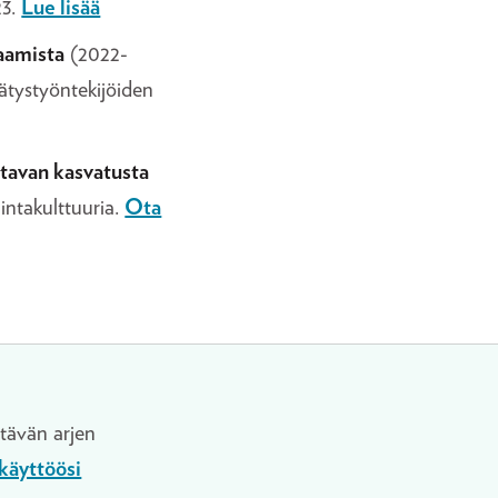
23.
Lue lisää
saamista
(2022-
rätystyöntekijöiden
tavan kasvatusta
intakulttuuria.
Ota
tävän arjen
käyttöösi