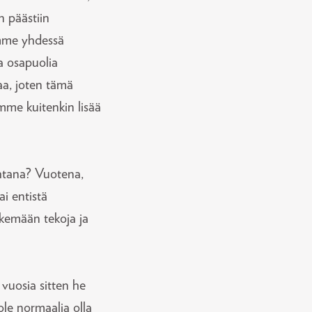
en päästiin
amme yhdessä
a osapuolia
aa, joten tämä
emme kuitenkin lisää
htana? Vuotena,
i entistä
ekemään tekoja ja
 vuosia sitten he
 ole normaalia olla