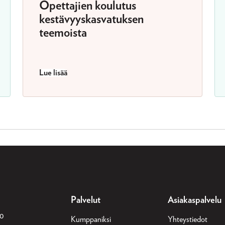
Opettajien koulutus
kestävyyskasvatuksen
teemoista
Lue lisää
Palvelut
Asiakaspalvelu
30
Kumppaniksi
Yhteystiedot