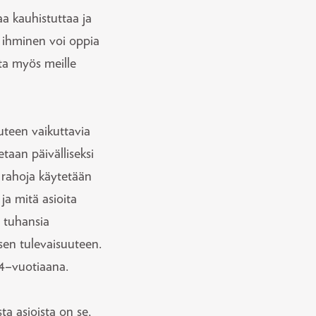
a kauhistuttaa ja
i ihminen voi oppia
sta myös meille
uteen vaikuttavia
taan päivälliseksi
n rahoja käytetään
 ja mitä asioita
n tuhansia
sen tulevaisuuteen.
4–vuotiaana.
a asioista on se,