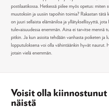
postilaatikossa. Hetkessä piilee myös opetus: mite
muutoksiin ja uusiin tapoihin toimia? Rakastan tätä k
on juuri sellaista elämäniloa ja yllätyksellisyyttä, jot
tulevaisuudessa enemmän. Aina ei tarvitse mennä tu
pitkin. Ja kun asioita tehdään vanhasta poiketen ja l
lopputuloksena voi olla vähintäänkin hyvät naurut. 
jotain vielä enemmän.
Voisit olla kiinnostunu
näistä