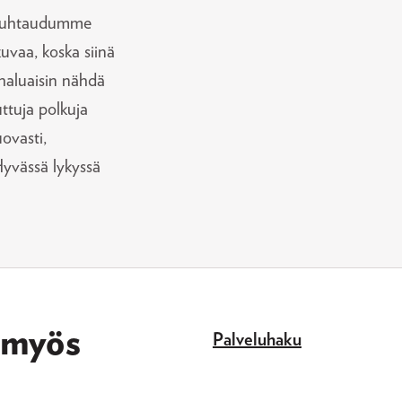
n suhtaudumme
uvaa, koska siinä
a haluaisin nähdä
ttuja polkuja
uovasti,
Hyvässä lykyssä
t myös
Palveluhaku