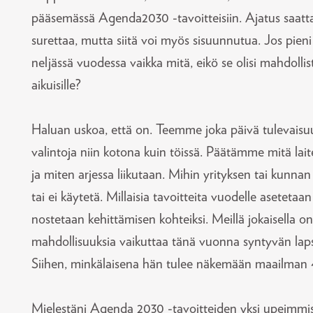
pääsemässä Agenda2030 -tavoitteisiin. Ajatus saatta
surettaa, mutta siitä voi myös sisuunnutua. Jos pien
neljässä vuodessa vaikka mitä, eikö se olisi mahdolli
aikuisille?
Haluan uskoa, että on. Teemme joka päivä tulevaisu
valintoja niin kotona kuin töissä. Päätämme mitä laite
ja miten arjessa liikutaan. Mihin yrityksen tai kunna
tai ei käytetä. Millaisia tavoitteita vuodelle asetetaan
nostetaan kehittämisen kohteiksi. Meillä jokaisella o
mahdollisuuksia vaikuttaa tänä vuonna syntyvän lap
Siihen, minkälaisena hän tulee näkemään maailman 
Mielestäni Agenda 2030 -tavoitteiden yksi upeimmist