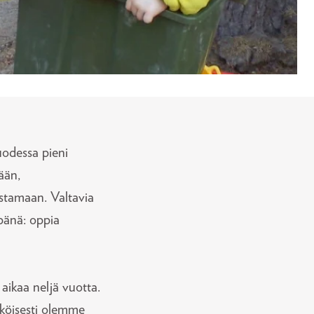
uodessa pieni
ään,
stamaan. Valtavia
mpänä: oppia
ikaa neljä vuotta.
köisesti olemme