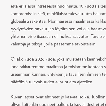
että erilaisista intresseistä huolimatta, 10 vuotta sitt
kompromissiin siitä, minkälaista tulevaisuutta halu
globaalisti rakentaa. Moninaisessa maailmassa kaikki
tyydyttävien ratkaisujen löytäminen voi olla haastav
yhteinen visio itsessään oli huikea saavutus. Tarvits
valintoja ja tekoja, joilla pääsemme tavoitteisiin.
Olisiko vuosi 2026 vuosi, joka muistetaan käänneko
jona rakkautemme maailmaa ja toisiamme kohtaan sa
useamman kunnan, yrityksen ja tavallisen ihmisen t
päätöksiä tulevaisuuden 4­­–vuotiaita ajatellen.
Kuvan lapset ovat ehtineet jo kasvaa isoiksi. Tuolloin
olivat kuitenkin oppineet paljon, ja isoveli tiesi, ettei