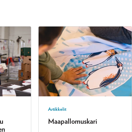
Artikkelit
lu
Maapallomuskari
en