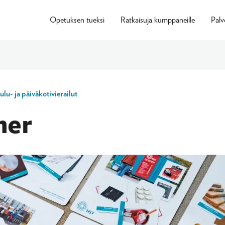
Opetuksen tueksi
Ratkaisuja kumppaneille
Palv
lu- ja päiväkotivierailut
ner