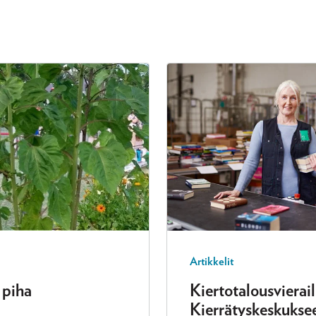
Artikkelit
 piha
Kiertotalousvierai
Kierrätyskeskukse