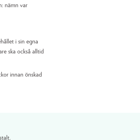
n: nämn var
ållet i sin egna
re ska också alltid
eckor innan önskad
stalt.