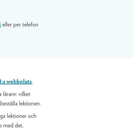
i
eller per telefon
s webbplats
.
ärare: vilket
beställa lektionen.
ga lektioner och
älp med det.