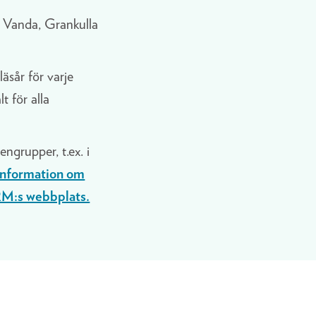
o, Vanda, Grankulla
läsår för varje
t för alla
ngrupper, t.ex. i
information om
RM:s webbplats.