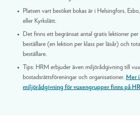
Platsen vart besöket bokas är i Helsingfors, Esb
eller Kyrkslätt.
Det finns ett begränsat antal gratis lektioner per 
beställare (en lektion per klass per läsår) och total
beställare.
Tips: HRM erbjuder även miljörådgivning till vuxe
bostadsrättsföreningar och organisationer.
Mer 
miljörådgivning för vuxengrupper finns på H