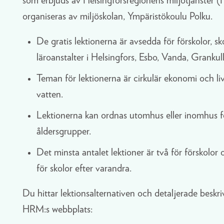
som erbjuds av Helsingforsregionens miljötjänster
organiseras av miljöskolan, Ympäristökoulu Polku.
De gratis lektionerna är avsedda för förskolor, s
läroanstalter i Helsingfors, Esbo, Vanda, Grankul
Teman för lektionerna är cirkulär ekonomi och l
vatten.
Lektionerna kan ordnas utomhus eller inomhus fö
åldersgrupper.
Det minsta antalet lektioner är två för förskolor 
för skolor efter varandra.
Du hittar lektionsalternativen och detaljerade besk
HRM:s webbplats: