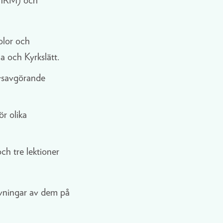
 (HRM) och
kolor och
la och Kyrkslätt.
ivsavgörande
r olika
och tre lektioner
rivningar av dem på