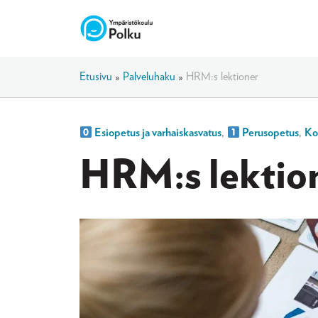
Etusivu
»
Palveluhaku
»
HRM:s lektioner
Esiopetus ja varhaiskasvatus
,
Perusopetus
,
Kou
HRM:s lektio