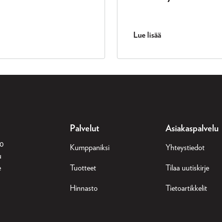
Lue lisää
Palvelut
Asiakaspalvelu
30
Kumppaniksi
Yhteystiedot
u
e
Tuotteet
Tilaa uutiskirje
Hinnasto
Tietoartikkelit
n