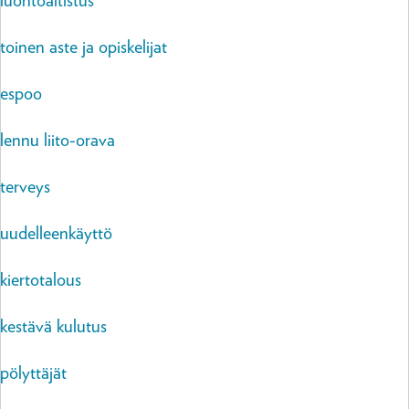
luontoaltistus
toinen aste ja opiskelijat
espoo
lennu liito-orava
terveys
uudelleenkäyttö
kiertotalous
kestävä kulutus
pölyttäjät