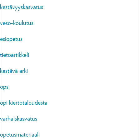
kestävyyskasvatus
veso-koulutus
esiopetus
tietoartikkeli
kestävä arki
ops
opi kiertotaloudesta
varhaiskasvatus
opetusmateriaali