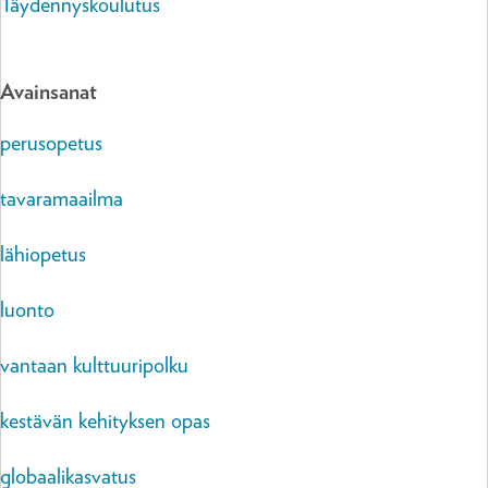
Täydennyskoulutus
Avainsanat
perusopetus
tavaramaailma
lähiopetus
luonto
vantaan kulttuuripolku
kestävän kehityksen opas
globaalikasvatus