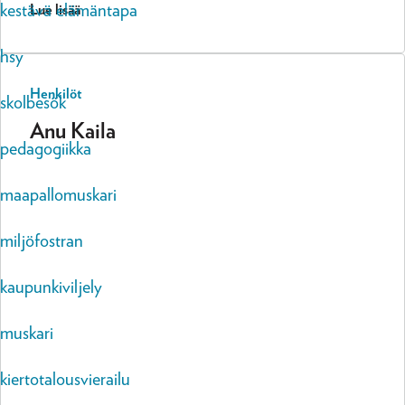
kestävä elämäntapa
Lue lisää
hsy
Henkilöt
skolbesök
Anu Kaila
pedagogiikka
maapallomuskari
miljöfostran
kaupunkiviljely
muskari
kiertotalousvierailu