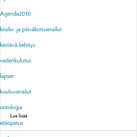
Agenda2030
koulu- ja päiväkotivierailut
kestävä kehitys
vedenkulutus
lapset
kouluvierailut
ontologia
Lue lisää
etäopetus