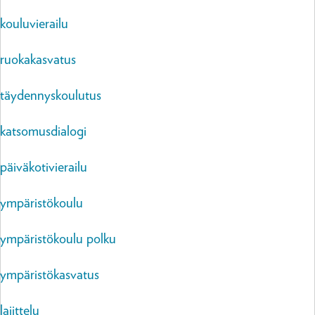
kouluvierailu
ruokakasvatus
täydennyskoulutus
katsomusdialogi
päiväkotivierailu
ympäristökoulu
ympäristökoulu polku
ympäristökasvatus
lajittelu