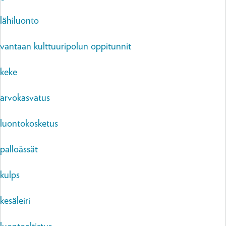
lähiluonto
vantaan kulttuuripolun oppitunnit
keke
arvokasvatus
luontokosketus
palloässät
kulps
kesäleiri