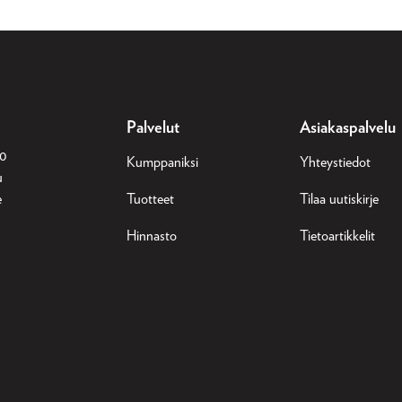
Palvelut
Asiakaspalvelu
30
Kumppaniksi
Yhteystiedot
u
e
Tuotteet
Tilaa uutiskirje
Hinnasto
Tietoartikkelit
n