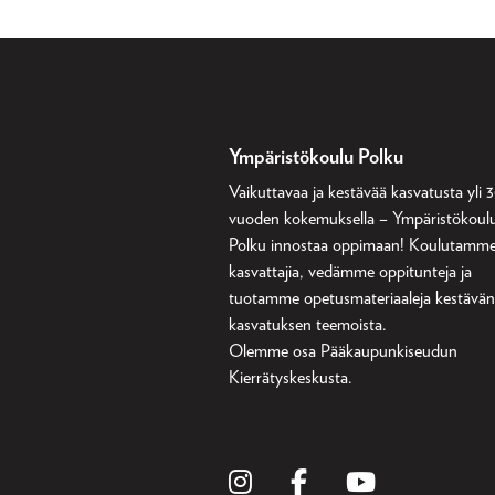
Ympäristökoulu Polku
Vaikuttavaa ja kestävää kasvatusta yli 
vuoden kokemuksella – Ympäristökoul
Polku innostaa oppimaan! Koulutamm
kasvattajia, vedämme oppitunteja ja
tuotamme opetusmateriaaleja kestävä
kasvatuksen teemoista.
Olemme osa
Pääkaupunkiseudun
Kierrätyskeskusta
.